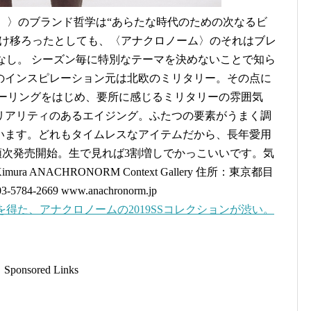
RM）〉のブランド哲学は“あらたな時代のための次なるビ
だけ移ろったとしても、〈アナクロノーム〉のそれはブレ
レなし。 シーズン毎に特別なテーマを決めないことで知ら
のインスピレーション元は北欧のミリタリー。その点に
ラーリングをはじめ、要所に感じるミリタリーの雰囲気
リアリティのあるエイジング。ふたつの要素がうまく調
います。どれもタイムレスなアイテムだから、長年愛用
順次発売開始。生で見れば3割増しでかっこいいです。気
mura ANACHRONORM Context Gallery 住所：東京都目
4-2669 www.anachronorm.jp
得た、アナクロノームの2019SSコレクションが渋い。
Sponsored Links