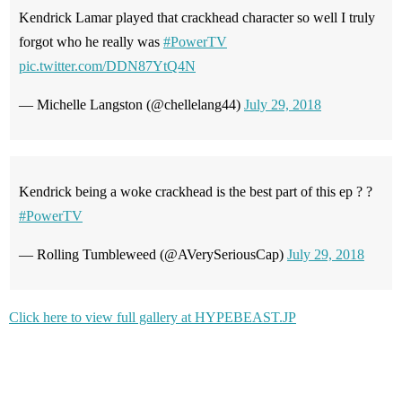
Kendrick Lamar played that crackhead character so well I truly
forgot who he really was
#PowerTV
pic.twitter.com/DDN87YtQ4N
— Michelle Langston (@chellelang44)
July 29, 2018
Kendrick being a woke crackhead is the best part of this ep ? ?
#PowerTV
— Rolling Tumbleweed (@AVerySeriousCap)
July 29, 2018
Click here to view full gallery at HYPEBEAST.JP