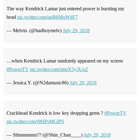
The way Kendrick Lamar just entered power is bursting my
head
pic.twitter.com/unB6MqWdF7
— Melvin. (@badboymelv)
July 29, 2018
…when Kendrick Lamar randomly appeared on my screen
#PowerTV
pic.twitter.com/impX5y3UeZ
— Jessica.Y. (@N2damusic86)
July 29, 2018
Crackhead Kendrick is low key dropping gems ?
#PowerTV
pic.twitter.com/j9HPsMGlPS
— Shinnnnnnn?? (@Shin_Chan____)
July 29, 2018