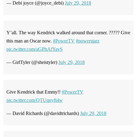
— Debi joyce (@joyce_debi)
July 29, 2018
Y’all. The way Kendrick walked around that corner. ????? Give
this man an Oscar now.
#PowerTV
#powerstarz
pic.twitter.com/aGPhAfYavS
— GirlTyler (@sheistyler)
July 29, 2018
Give Kendrick that Emmy!!
#PowerTV
pic.twitter.com/QTUqnyft4w
— David Richards (@davidtrichards)
July 29, 2018