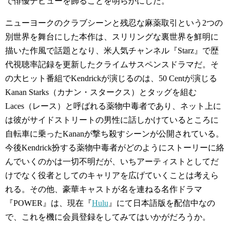
で俳優デビューを飾ることを明らかにした。
ニューヨークのクラブシーンと残忍な麻薬取引という2つの
別世界を舞台にした本作は、スリリングな裏世界を鮮明に
描いた作風で話題となり、米人気チャンネル『Starz』で歴
代視聴率記録を更新したクライムサスペンスドラマだ。そ
の大ヒット番組でKendrickが演じるのは、50 Centが演じる
Kanan Starks（カナン・スタークス）とタッグを組む
Laces（レース）と呼ばれる薬物中毒者であり、ネット上に
は彼がサイドストリートの男性に話しかけているところに
自転車に乗ったKananが撃ち殺すシーンが公開されている。
今後Kendrick扮する薬物中毒者がどのようにストーリーに絡
んでいくのかは一切不明だが、いちアーティストとしてだ
けでなく役者としてのキャリアを広げていくことは考えら
れる。その他、豪華キャストが名を連ねる名作ドラマ
『POWER』は、現在『
Hulu
』にて日本語版を配信中なの
で、これを機に会員登録をしてみてはいかがだろうか。