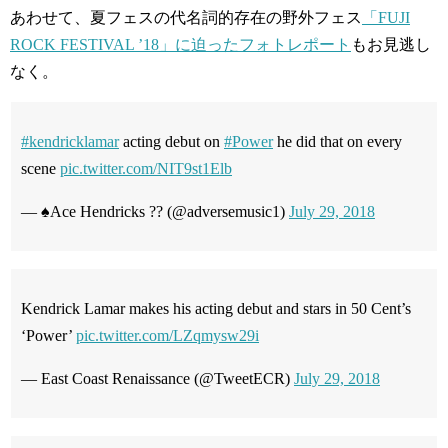
あわせて、夏フェスの代名詞的存在の野外フェス
「FUJI
ROCK FESTIVAL ’18」に迫ったフォトレポート
もお見逃し
なく。
#kendricklamar
acting debut on
#Power
he did that on every
scene
pic.twitter.com/NIT9st1Elb
— ♠️Ace Hendricks ?? (@adversemusic1)
July 29, 2018
Kendrick Lamar makes his acting debut and stars in 50 Cent’s
‘Power’
pic.twitter.com/LZqmysw29i
— East Coast Renaissance (@TweetECR)
July 29, 2018