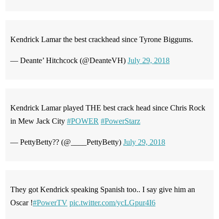
Kendrick Lamar the best crackhead since Tyrone Biggums.
— Deante’ Hitchcock (@DeanteVH)
July 29, 2018
Kendrick Lamar played THE best crack head since Chris Rock
in Mew Jack City
#POWER
#PowerStarz
— PettyBetty?? (@____PettyBetty)
July 29, 2018
They got Kendrick speaking Spanish too.. I say give him an
Oscar !
#PowerTV
pic.twitter.com/ycLGpur4I6