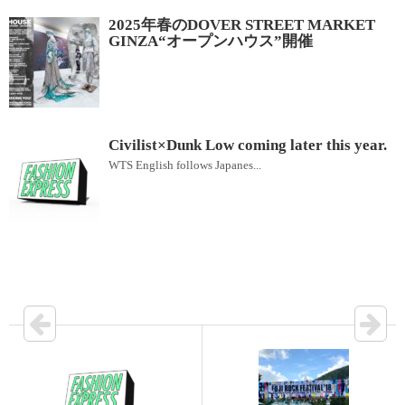
2025年春のDOVER STREET MARKET
GINZA“オープンハウス”開催
Civilist×Dunk Low coming later this year.
WTS English follows Japanes...