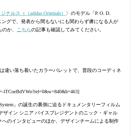
ルス（（adidas Originals）
〉のモデル「P. O. D.
ショニングで、発表から間もないにも関わらず虜になる人が
ものか、
こちら
の記事も確認してみてください。
とは違い落ち着いたカラーパレットで、普段のコーディネ
ch?v=-lTCoeBdVWo?rel=0&w=840&h=463]
. System」の誕生の裏側に迫るドキュメンタリーフィルム
デザイン シニア バイスプレジデントのニック・ギャル
クへのインタビューのほか、デザインチームによる制作