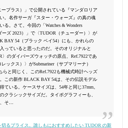
ィズニープラス）」で公開されている『マンダロリア
い。名作サーガ『スター・ウォーズ』の真の魂
さて。今回の「Watches & Wonders
ダーズ 2023）」で〈TUDOR（チューダー）〉が
 BAY 54（ブラック ベイ54）にも、かれらの
入っていると思ったのだ。そのオリジナルと
R〉のダイバーズウォッチの原点、Ref.7922であ
ロレックス）〉がSubmariner（サブマリーナ）
そちらと同じく、このRef.7922も機械式時計ヘッズ
の新作 BLACK BAY 54は、その伝説モデル
ている。ケースサイズは、54年と同じ37mm。
のクラシックサイズだ。タイポグラフィーも、
、そ…
円を切るプライス。誰しもにおすすめしたい TUDOR の新