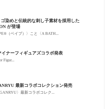
ディゴ染めと伝統的な刺し子素材を採用した
ION が登場
®️（ベイプ）〉こと〈A BATH...
×マイナーフィギュアズコラボ発表
igur...
O GANRYU 最新コラボコレクション発売
 GANRYU〉最新コラボコレク...