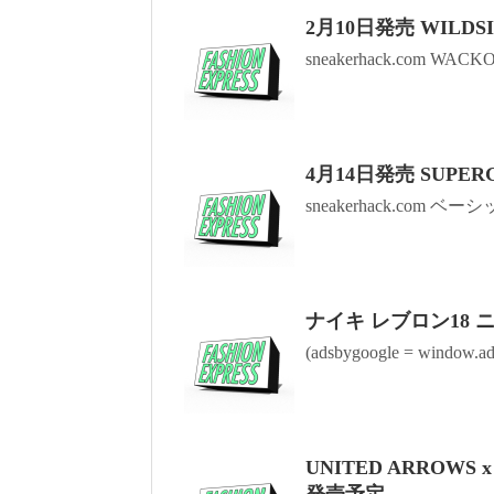
2月10日発売 WILDSI
sneakerhack.com WACKO
4月14日発売 SUPER
sneakerhack.com ベ
ナイキ レブロン18
(adsbygoogle = window.ads
UNITED ARROWS x