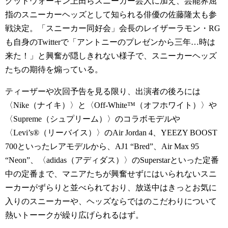
グッドウォーキン上田らスニーカー芸人に加え、芸能界屈
指のスニーカーヘッズとして知られる俳優の佐藤隆太も参
戦決定。「スニーカー同好会」会長のレイザーラモン・RG
も自身のTwitterで「アントニーのプレゼンから三年…時は
来た！」と興奮が隠しきれない様子で、スニーカーヘッズ
たちの期待を煽っている。
ティーザーや次回予告を見る限り、出演者の後ろには
〈Nike（ナイキ）〉と〈Off-White™️（オフホワイト）〉や
〈Supreme（シュプリーム）〉のコラボモデルや
〈Levi’s®️（リーバイス）〉のAir Jordan 4、YEEZY BOOST
700といったレアモデルから、AJ1 “Bred”、Air Max 95
“Neon”、〈adidas（アディダス）〉のSuperstarといった定番
中の定番まで、マニアたちが興奮せずにはいられないスニ
ーカーがずらりと並べられており、放送中はきっとお気に
入りのスニーカーや、ヘッズならではのこだわりについて
熱いトーークが繰り広げられるはず。