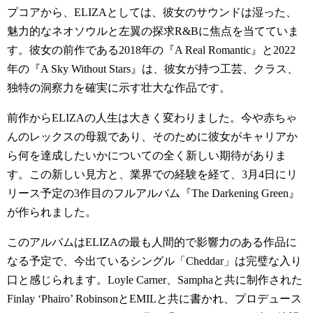
プコアから、ELIZAとしては、彼女のサウンドは湿った、
魅力的なネオソウルと左翼の探求R&Bに焦点を当てていま
す。彼女の前作である2018年の『A Real Romantic』と2022
年の『A Sky Without Stars』は、彼女が持つ工芸、クラス、
独特の洞察力を確実に示す壮大な作品です。
前作からELIZAの人生は大きく変わりました。今や赤ちゃ
んのレックスの母親であり、そのために彼女がキャリアか
ら何を達成したいかについての全く新しい期待がありま
す。この新しい見方と、業界での経験を経て、3月4日にリ
リース予定の3作目のフルアルバム『The Darkening Green』
が作られました。
このアルバムはELIZAの最も人間的で影響力のある作品に
なる予定で、今出ているシングル「Cheddar」は完璧な入り
口と感じられます。Loyle Carner、Samphaと共に制作された
Finlay ‘Phairo’ RobinsonとEMILと共に書かれ、プロデュース