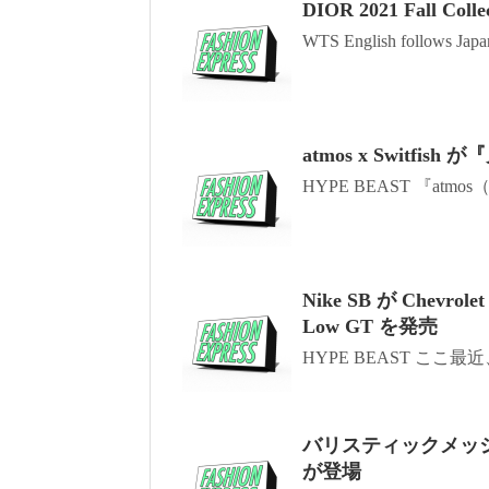
DIOR 2021 Fall Collec
WTS English follows Japan
atmos x Switf
HYPE BEAST 『atm
Nike SB が Chevr
Low GT を発売
HYPE BEAST ここ
バリスティックメッシュ
が登場