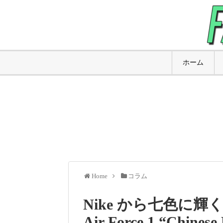
ホーム
Home
コラム
Nike から七色に
Air Force 1 “Chine