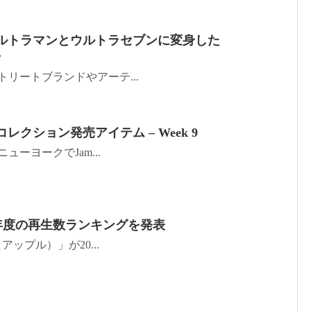
 よりウルトラマンとウルトラセブンに変身した
場
のストリートブランドやアーテ...
春夏コレクション発売アイテム – Week 9
にニューヨークでJam...
が2018年度の再生数ランキングを発表
e（アップル）」が20...