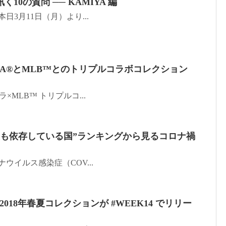
10の質問 ── KAMIYA 編
よ本日3月11日（月）より...
 ERA®とMLB™とのトリプルコラボコレクション
MLB™ トリプルコ...
最も依存している国”ランキングから見るコロナ禍
ロナウイルス感染症（COV...
’s® の2018年春夏コレクションが #WEEK14 でリリー