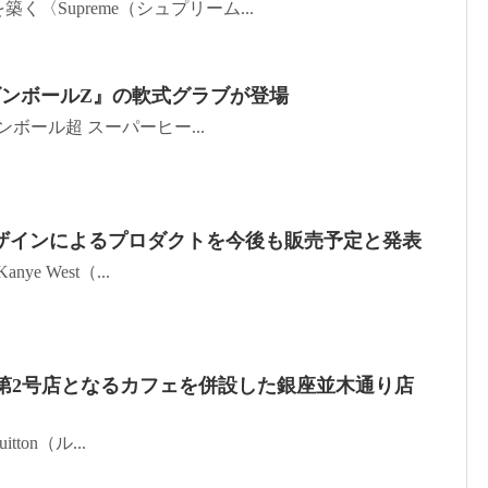
築く〈Supreme（シュプリーム...
ドラゴンボールZ』の軟式グラブが登場
ゴンボール超 スーパーヒー...
EZY デザインによるプロダクトを今後も販売予定と発表
nye West（...
n が世界第2号店となるカフェを併設した銀座並木通り店
itton（ル...