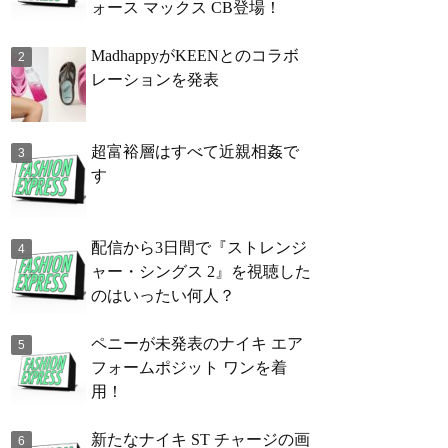
ォース マックス CB登場！
MadhappyがKEENとのコラボ
レーションを発表
超富裕層はすべて近親相姦で
す
配信から3日間で『ストレンジ
ャー・シングス 2』を視聴した
のはいったい何人？
ペニーが未発表のナイキ エア
フォームポジット ワンを着
用！
新たなナイキ ST チャージの画