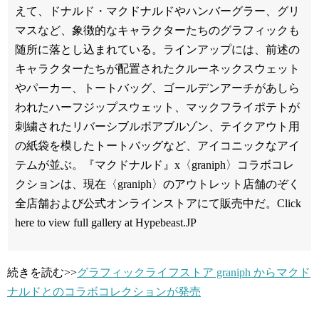
えて、ドナルド・マクドナルドやハンバーグラー、グリ
マスなど、象徴的なキャラクターたちのグラフィックも
随所に落とし込まれている。ラインアップには、前述の
キャラクターたちが配置されたクルーネックスウェット
やパーカー、トートバッグ、ゴールデンアーチがあしら
われたハーフジップスウェット、マックフライポテトが
刺繍されたリバーシブルボアブルゾン、テイクアウト用
の紙袋を模したトートバッグなど、アイコニックなアイ
テムが並ぶ。『マクドナルド』x〈graniph〉コラボコレ
クションは、現在〈graniph〉のアウトレット店舗のぞく
全店舗および公式オンラインストアにて販売中だ。Click
here to view full gallery at Hypebeast.JP
続きを読む>>
グラフィックライフストア graniph からマクド
ナルドとのコラボコレクションが発売