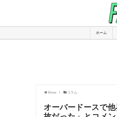
ホーム
Home
コラム
オーバードースで他界し
故だった」とコメン