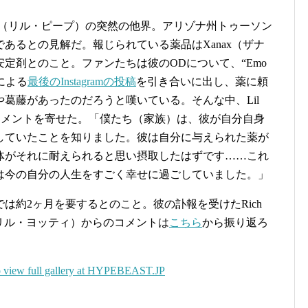
（リル・ピープ）の突然の他界。アリゾナ州トゥーソン
あるとの見解だ。報じられている薬品はXanax（ザナ
定剤とのこと。ファンたちは彼のODについて、“Emo
による
最後のInstagramの投稿
を引き合いに出し、薬に頼
葛藤があったのだろうと嘆いている。そんな中、Lil
コメントを寄せた。「僕たち（家族）は、彼が自分自身
していたことを知りました。彼は自分に与えられた薬が
体がそれに耐えられると思い摂取したはずです……これ
は今の自分の人生をすごく幸せに過ごしていました。」
は約2ヶ月を要するとのこと。彼の訃報を受けたRich
hty（リル・ヨッティ）からのコメントは
こちら
から振り返ろ
 view full gallery at HYPEBEAST.JP