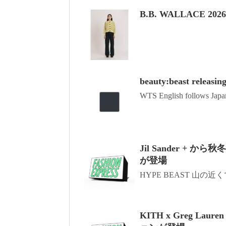
B.B. WALLACE 
beauty:beast releasin
WTS English follows Japan
Jil Sander 
が登場
HYPE BEAST 山の近く
KITH x Greg 