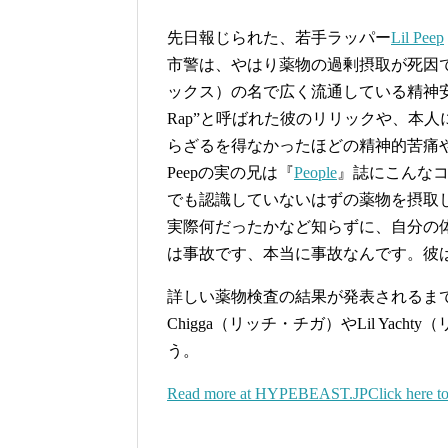
先日報じられた、若手ラッパー
Lil Peep
市警は、やはり薬物の過剰摂取が死因で
ックス）の名で広く流通している精神安
Rap”と呼ばれた彼のリリックや、本人
らざるを得なかったほどの精神的苦痛や
Peepの実の兄は『
People
』誌にこんな
でも認識していないはずの薬物を摂取
実際何だったかなど知らずに、自分の
は事故です、本当に事故なんです。彼
詳しい薬物検査の結果が発表されるまで
Chigga（リッチ・チガ）やLil Yac
う。
Read more at HYPEBEAST.JPClick here to