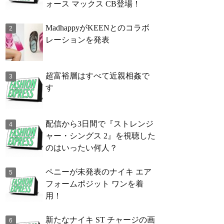
ォース マックス CB登場！
MadhappyがKEENとのコラボ
レーションを発表
超富裕層はすべて近親相姦で
す
配信から3日間で『ストレンジ
ャー・シングス 2』を視聴した
のはいったい何人？
ペニーが未発表のナイキ エア
フォームポジット ワンを着
用！
新たなナイキ ST チャージの画