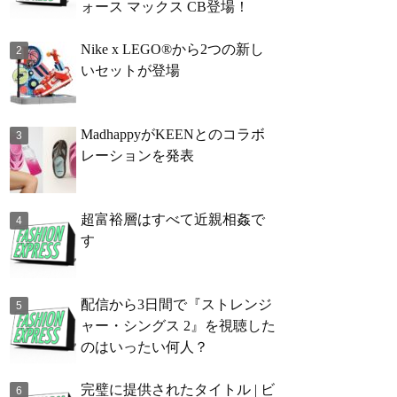
ォース マックス CB登場！
Nike x LEGO®から2つの新し
いセットが登場
MadhappyがKEENとのコラボ
レーションを発表
超富裕層はすべて近親相姦で
す
配信から3日間で『ストレンジ
ャー・シングス 2』を視聴した
のはいったい何人？
完璧に提供されたタイトル | ビ