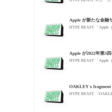
Apple が新たな
HYPE BEAST 「App
Apple が2022年
HYPE BEAST 「App
OAKLEY x fragm
HYPE BEAST 〈OA