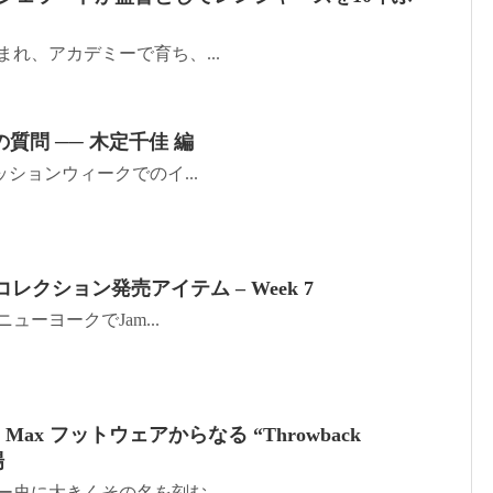
で生まれ、アカデミーで育ち、...
質問 ── 木定千佳 編
京ファッションウィークでのイ...
春夏コレクション発売アイテム – Week 7
にニューヨークでJam...
r Max フットウェアからなる “Throwback
場
ーカー史に大きくその名を刻む...