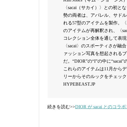
〈sacai（サカイ）〉との初
勢の両者は、アパレル、サドル
れる57型のアイテムを製作。〈s
のアイテムが再解釈され、〈sa
コレクション全体を通して表現
〈sacai〉のスポーティさが
ァッション写真を想起されるブ
だ。“DIOR”の“I”の中に“s
これらのアイテムは11月から
リーからそのルックをチェックしてみよう。Cli
HYPEBEAST.JP
続きを読む>>
DIOR が sacai との