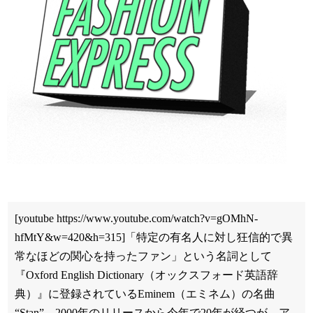
[youtube https://www.youtube.com/watch?v=gOMhN-
hfMtY&w=420&h=315]「特定の有名人に対し狂信的で異
常なほどの関心を持ったファン」という名詞として
『Oxford English Dictionary（オックスフォード英語辞
典）』に登録されているEminem（エミネム）の名曲
“Stan”。2000年のリリースから今年で20年が経つが、ア