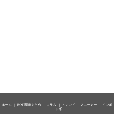
ホーム
BOT 関連まとめ
コラム
トレンド
スニーカー
インポ
ート系