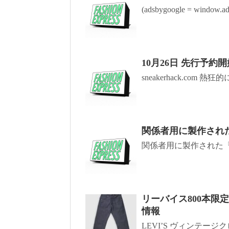
(adsbygoogle = window.ads
10月26日 先行予約開始 
sneakerhack.com 熱
関係者用に製作された『
関係者用に製作された『Be 
リーバイス800本限定 
情報
LEVI’S ヴィンテージクロ