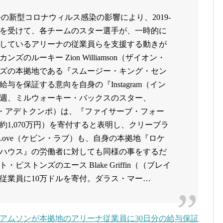
の新型コロナウィルス感染の影響により、2019-
れを受けて、各チームのスター選手が、一時的に
しているアリーナの従業員らを支援する動きが
のルーキー Zion Williamson（ザイオン・
ズの本拠地である『スムージー・キング・セン
与を保証する意向を自身の『Instagram（イン
週、ミルウォーキー・バックスのスター、
mpo（ヤニス・アデトクンポ）は、『ファイサーブ・フォー
約1,070万円）を寄付すると表明し、クリーブラ
 Love（ケビン・ラブ）も、自身の本拠地『ロケ
ハウス』の労働者に対しても同様の事をするだ
ストンズのエース Blake Griffin（（ブレイ
従業員に10万ドルを寄付。ダラス・マー…
リアムソンが本拠地のアリーナ従業員に30日分の給与保証