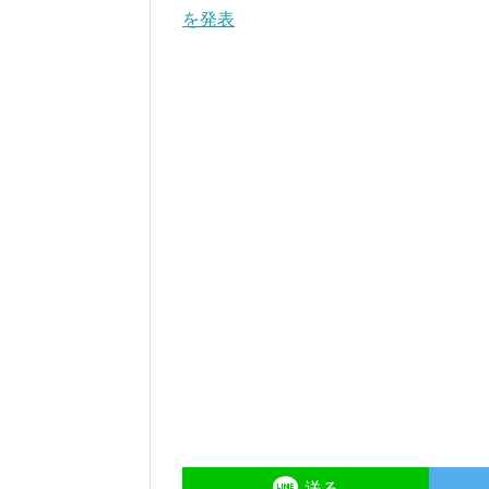
を発表
送る