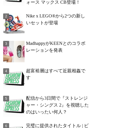
ォース マックス CB登場！
Nike x LEGO®から2つの新し
いセットが登場
MadhappyがKEENとのコラボ
レーションを発表
超富裕層はすべて近親相姦で
す
配信から3日間で『ストレンジ
ャー・シングス 2』を視聴した
のはいったい何人？
完璧に提供されたタイトル | ビ