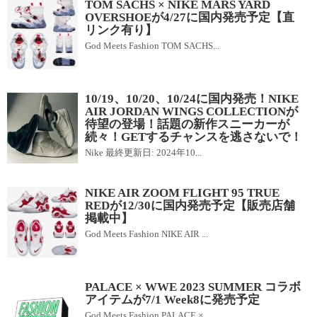
TOM SACHS × NIKE MARS YARD
OVERSHOEが4/27に国内発売予定【直
リンク有り】
God Meets Fashion TOM SACHS...
10/19、10/20、10/24に国内発売！NIKE
AIR JORDAN WINGS COLLECTIONが
待望の登場！話題の新作スニーカーが
続々！GETするチャンスを逃さないで！
Nike 最終更新日: 2024年10...
NIKE AIR ZOOM FLIGHT 95 TRUE
REDが12/30に国内発売予定【販売店舗
掲載中】
God Meets Fashion NIKE AIR ...
PALACE × WWE 2023 SUMMER コラボ
アイテムが7/1 Week8に発売予定
God Meets Fashion PALACE × ...