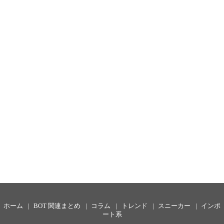
ホーム
BOT 関連まとめ
コラム
トレンド
スニーカー
インポ
ート系