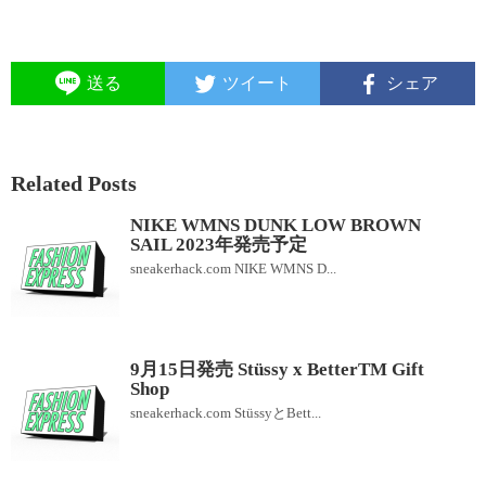
送る
ツイート
シェア
Related Posts
NIKE WMNS DUNK LOW BROWN
SAIL 2023年発売予定
sneakerhack.com NIKE WMNS D...
9月15日発売 Stüssy x BetterTM Gift
Shop
sneakerhack.com StüssyとBett...