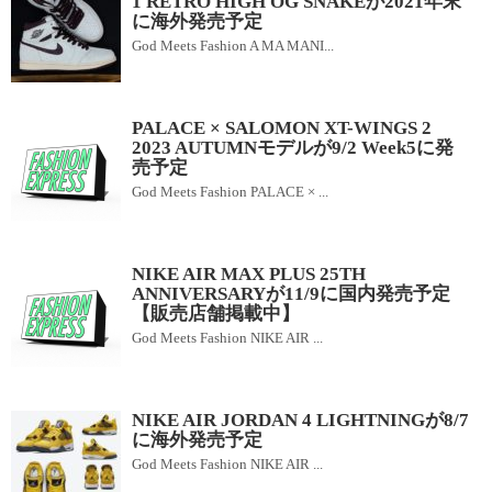
1 RETRO HIGH OG SNAKEが2021年末
に海外発売予定
God Meets Fashion A MA MANI...
PALACE × SALOMON XT-WINGS 2
2023 AUTUMNモデルが9/2 Week5に発
売予定
God Meets Fashion PALACE × ...
NIKE AIR MAX PLUS 25TH
ANNIVERSARYが11/9に国内発売予定
【販売店舗掲載中】
God Meets Fashion NIKE AIR ...
NIKE AIR JORDAN 4 LIGHTNINGが8/7
に海外発売予定
God Meets Fashion NIKE AIR ...