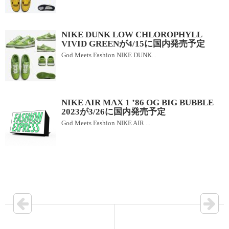
NIKE DUNK LOW CHLOROPHYLL
VIVID GREENが4/15に国内発売予定
God Meets Fashion NIKE DUNK...
NIKE AIR MAX 1 ’86 OG BIG BUBBLE
2023が3/26に国内発売予定
God Meets Fashion NIKE AIR ...