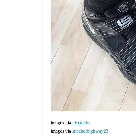
images via
nicekicks
images via
sneakerhighway23