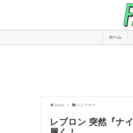
ホーム
Home
スニーカー
レブロン 突然『ナイ
履く！