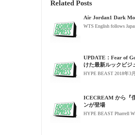
Related Posts
Air Jordan1 Dark Moc
WTS English follows Japan
UPDATE：Fear of
けた最新ルックビジ
HYPE BEAST 2018
ICECREAM か
ンが登場
HYPE BEAST Pharrell Wil