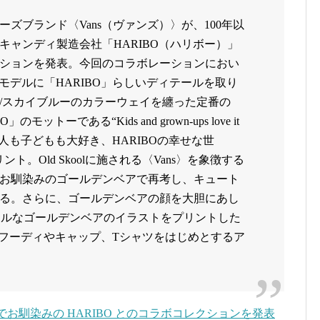
ズブランド〈Vans（ヴァンズ）〉が、100年以
キャンディ製造会社「HARIBO（ハリボー）」
ションを発表。今回のコラボレーションにおい
ンモデルに「HARIBO」らしいディテールを取り
/スカイブルーのカラーウェイを纏った定番の
モットーである“Kids and grown-ups love it
 Haribo（大人も子どもも大好き、HARIBOの幸せな世
ト。Old Skoolに施される〈Vans〉を象徴する
お馴染みのゴールデンベアで再考し、キュート
る。さらに、ゴールデンベアの顔を大胆にあし
カラフルなゴールデンベアのイラストをプリントした
の他、フーディやキャップ、Tシャツをはじめとするア
ア”でお馴染みの HARIBO とのコラボコレクションを発表