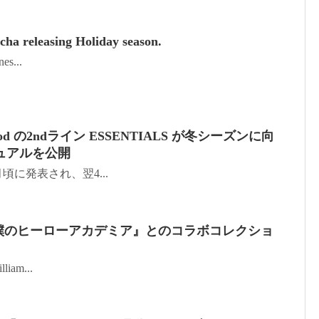
ha releasing Holiday season.
es...
 God の2ndライン ESSENTIALS が冬シーズンに向
ュアルを公開
年3月頃に発表され、翌4...
ら『僕のヒーローアカデミア』とのコラボコレクショ
liam...