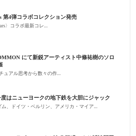
m Tears 第4弾コラボコレクション発売
Tears〉コラボ最新コレ...
OMMON にて新鋭アーティスト中條祐樹のソロ
催
セプチュアル思考から数々の作...
n 6 が今度はニューヨークの地下鉄を大胆にジャック
ム、ドイツ・ベルリン、アメリカ・マイア...