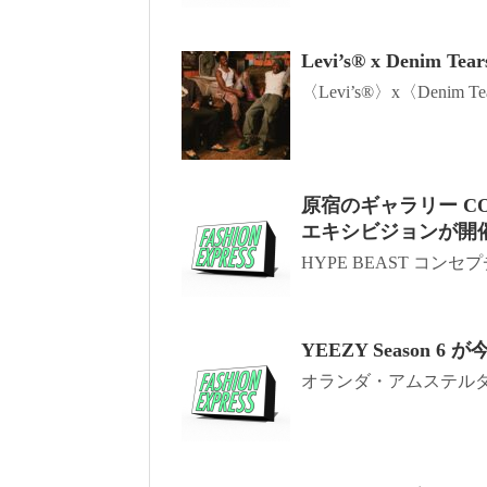
Levi’s® x Deni
〈Levi’s®〉x〈Denim 
原宿のギャラリー C
エキシビジョンが開
HYPE BEAST コン
YEEZY Seaso
オランダ・アムステルダ