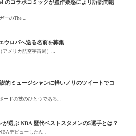
 Marvel のコラボコミックが盗作疑惑により訴訟問題
ーのThe ...
星 エウロパへ送る名前を募集
SA（アメリカ航空宇宙局）...
があの伝説的ミュージシャンに軽いノリのツイートでコ
ートボードの技のひとつである...
が選ぶ NBA 歴代ベストスタメンの5選手とは？
年にNBAデビューしたA...