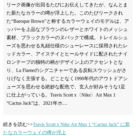
リーク画像が出回るたびにお伝えしてきたが、なんとま
た新たなカラーの噂が浮上した。このたびリークされ
た“Baroque Brown”と称するカラーウェイのモデルは、ア
ッパーを上品なブラウンのレザーとホワイトのメッシュ
素材、ブラックカラーのヌバックで構成。トレイルシュ
ーズを思わせる丸紐仕様のシューレースに採用されたレ
ッドカラー、アイステイとヒールサイドに配されたナイ
ロンテープの独特の柄がデザイン上のアクセントとな
り、La Flameのシグニチャーである反転スウッシュがさ
りげなく主張する。どことなく1990年代のアウトドアシ
ューズを思わせる絶妙な配色で、玄人が好みそうな1足
に仕上がっている。Travis Scott x〈Nike〉Air Max 1
“Cactus Jack”は、2021年ホ…
続きを読む>>
Travis Scott x Nike Air Max 1 “Cactus Jack” に新
たなカラーウェイの噂が浮上