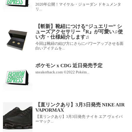
2020年公開！マイケル・ジョーダン ドキュメンタ
リ...
【斬新】靴紐につける”ジュエリー” シ
ューズアクセサリー『R』が可愛い♫使
い方・仕様紹介します♫
今回は靴紐の結び方にさらにパワーアップさせる面
白いアイテムを...
ポケモン x CDG 近日発売予定
sneakerhack.com ©2022 Pokém...
【直リンクあり】3月3日発売 NIKE AIR
VAPORMAX
【直リンクあり】3月3日発売 ナイキ エア ヴェイパ
ーマック...