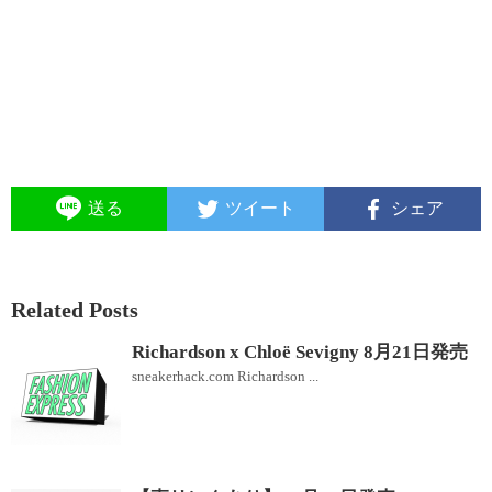
送る
ツイート
シェア
Related Posts
Richardson x Chloë Sevigny 8月21日発売
sneakerhack.com Richardson ...