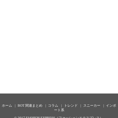
ホーム
BOT 関連まとめ
コラム
トレンド
スニーカー
インポ
ート系
© 2017
FASHION EXPRESS（ファッションエクスプレス）
.