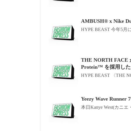
AMBUSH® x Nike 
HYPE BEAST 今年5
THE NORTH FA
Protein™ を採用
HYPE BEAST 〈THE NO
Yeezy Wave Runner 7
本日Kanye West(カニエ