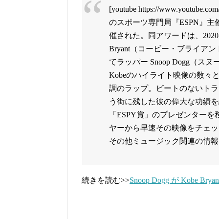
[youtube https://www.youtub
のスポーツ専門局『ESPN』主催
催された。同アワードは、202
Bryant（コービー・ブライ
てラッパー Snoop Dogg（
Kobeのハイライト映像の数々
調のラップ。ビートのないトラ
う街に残した彼の偉大な功績を讃
「ESPY賞」のプレゼンター
ヤーから早速その映像をチェック
その他ミュージック関連の情報もお見逃し
続きを読む>>
Snoop Dogg が Kob