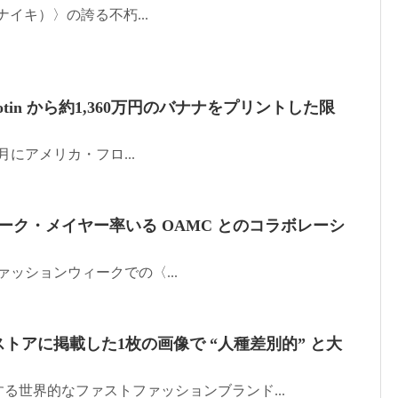
e（ナイキ）〉の誇る不朽...
otin から約1,360万円のバナナをプリントした限
年12月にアメリカ・フロ...
als がルーク・メイヤー率いる OAMC とのコラボレーシ
・ファッションウィークでの〈...
ストアに掲載した1枚の画像で “人種差別的” と大
る世界的なファストファッションブランド...