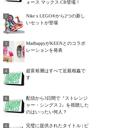
ォース マックス CB登場！
Nike x LEGO®から2つの新し
いセットが登場
MadhappyがKEENとのコラボ
レーションを発表
超富裕層はすべて近親相姦で
す
配信から3日間で『ストレンジ
ャー・シングス 2』を視聴した
のはいったい何人？
完璧に提供されたタイトル | ビ