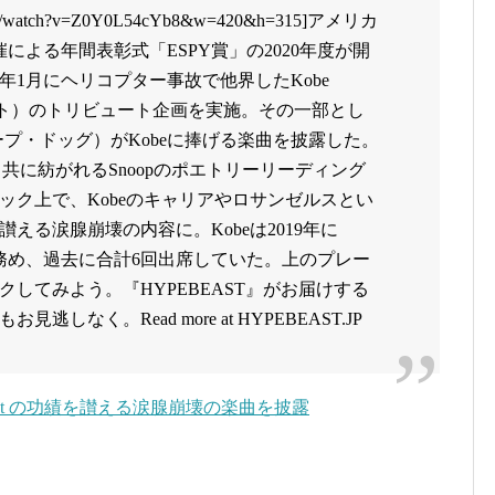
e.com/watch?v=Z0Y0L54cYb8&w=420&h=315]アメリカ
による年間表彰式「ESPY賞」の2020年度が開
0年1月にヘリコプター事故で他界したKobe
アント）のトリビュート企画を実施。その一部とし
スヌープ・ドッグ）がKobeに捧げる楽曲を披露した。
と共に紡がれるSnoopのポエトリーリーディング
ック上で、Kobeのキャリアやロサンゼルスとい
える涙腺崩壊の内容に。Kobeは2019年に
を務め、過去に合計6回出席していた。上のプレー
してみよう。『HYPEBEAST』がお届けする
なく。Read more at HYPEBEAST.JP
e Bryant の功績を讃える涙腺崩壊の楽曲を披露