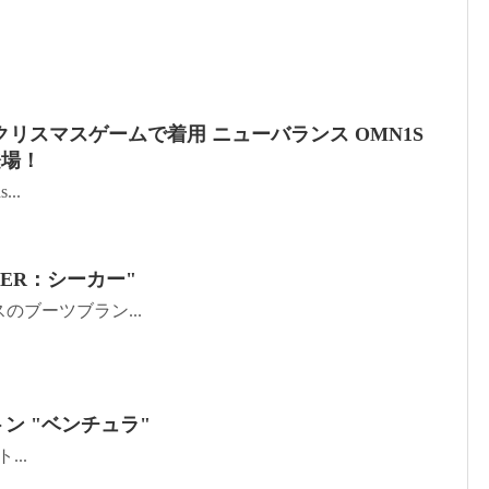
リスマスゲームで着用 ニューバランス OMN1S
登場！
...
KER：シーカー"
ランスのブーツブラン...
ン "ベンチュラ"
ト...