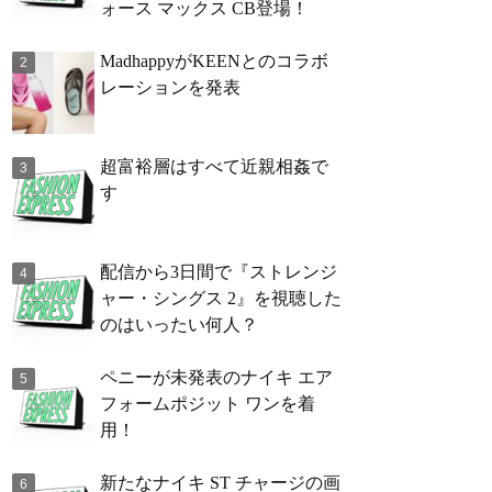
ォース マックス CB登場！
MadhappyがKEENとのコラボ
レーションを発表
超富裕層はすべて近親相姦で
す
配信から3日間で『ストレンジ
ャー・シングス 2』を視聴した
のはいったい何人？
ペニーが未発表のナイキ エア
フォームポジット ワンを着
用！
新たなナイキ ST チャージの画