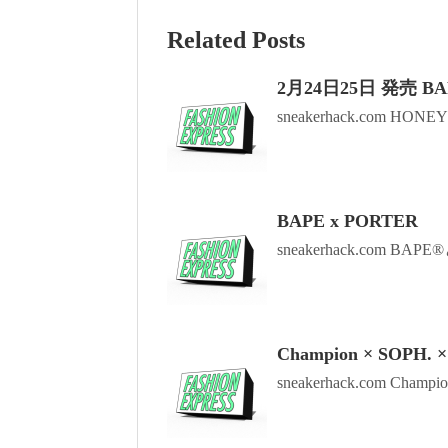
Related Posts
2月24日25日 発売 BA
sneakerhack.com HONE
BAPE x PORTER
sneakerhack.com BA
Champion × SOPH
sneakerhack.com Champi