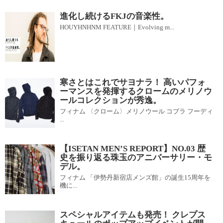
進化し続けるFKJの音楽性。
HOUYHNHNM FEATURE｜Evolving m...
寒さとはこれでサヨナラ！ 高いパフォ
ーマンスを発揮するクロームのメリノウ
ールコレクションが秀逸。
フィナム 〈クローム〉メリノウール コブラ フーディ
...
【ISETAN MEN’S REPORT】NO.03 歴
史を振り返る珠玉のアニバーサリー・モ
デル。
フィナム 「伊勢丹新宿店メンズ館」の誕生15周年を
機に...
スペシャルアイテムも発売！ クレプス