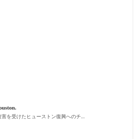
ouston.
の被害を受けたヒューストン復興へのチ...