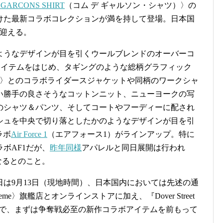
 GARCONS SHIRT
（コム デ ギャルソン・シャツ）〉の
向けた最新コラボコレクションが満を持して登場。日本国
を迎える。
ようなデザインが目を引くウールブレンドのオーバーコ
アイテムをはじめ、タギングのような総柄グラフィック
〉とのコラボライダースジャケットや同柄のワークシャ
い勝手の良さそうなコットンニット、ニューヨークの写
のシャツ＆パンツ、そしてコートやフーディーに配され
シュを中央で切り落としたかのようなデザインが目を引
ラボ
Air Force 1
（エアフォース1）がラインアップ。特に
ボAF1だが、
昨年同様
アパレルと同日展開は行われ
になるとのこと。
は9月13日（現地時間）、日本国内においては先述の通
me〉旗艦店とオンラインストアに加え、『Dover Street
なので、まずは争奪戦必至の新作コラボアイテムを前もって