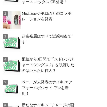
ォース マックス CB登場！
MadhappyがKEENとのコラボ
レーションを発表
超富裕層はすべて近親相姦で
す
配信から3日間で『ストレンジ
ャー・シングス 2』を視聴した
のはいったい何人？
ペニーが未発表のナイキ エア
フォームポジット ワンを着
用！
新たなナイキ ST チャージの画