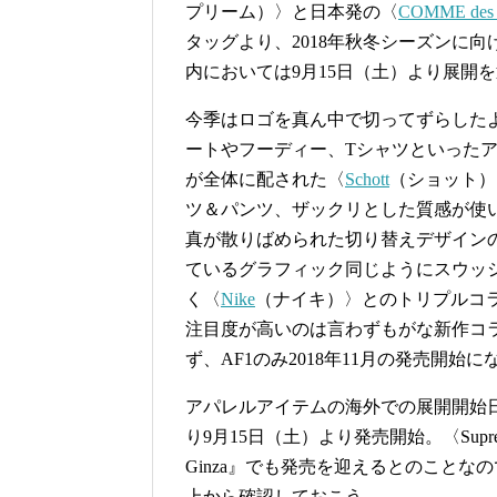
プリーム）〉と日本発の〈
COMME des
タッグより、2018年秋冬シーズンに
内においては9月15日（土）より展開
今季はロゴを真ん中で切ってずらした
ートやフーディー、Tシャツといった
が全体に配された〈
Schott
（ショット）
ツ＆パンツ、ザックリとした質感が使
真が散りばめられた切り替えデザイン
ているグラフィック同じようにスウッ
く〈
Nike
（ナイキ）〉とのトリプルコ
注目度が高いのは言わずもがな新作コラ
ず、AF1のみ2018年11月の発売開始
アパレルアイテムの海外での展開開始日
り9月15日（土）より発売開始。〈Supre
Ginza』でも発売を迎えるとのこと
上から確認しておこう。