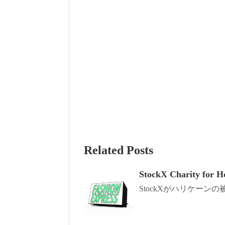
Related Posts
StockX Charity for H
StockXがハリケーン