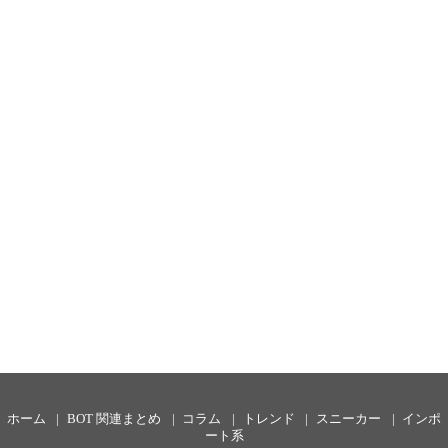
ホーム
BOT 関連まとめ
コラム
トレンド
スニーカー
インポ
ート系