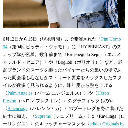
6月12日から15日（現地時間）まで開催された「
Pitti Uomo
94
（第94回ピッティ・ウォモ）」に『HYPEBEAST』のス
ナップ隊が密着。数年前まで〈Ermenegildo Zegna（エルメ
ネジルド・ゼニア）〉や〈Boglioli（ボリオリ）〉など、老
舗ブランドのスーツを纏ったバイヤーたちの集いの場であ
った同会場も心なしかストリート要素をミックスしたスタ
イルが数多く見られるように。昨年度から熱を上げる
〈
Palm Angeles
（パーム エンジェルス）〉や〈
Heron
Preston
（ヘロン プレストン）〉のグラフィックものや
〈
Balenciaga
（バレンシアガ）〉のブートレグを身に着けた
紳士に加え、〈
Supreme
（シュプリーム）〉x〈Rawlings（ロ
ーリングス）〉のキャッチャーマスクや〈
adidas Originals by