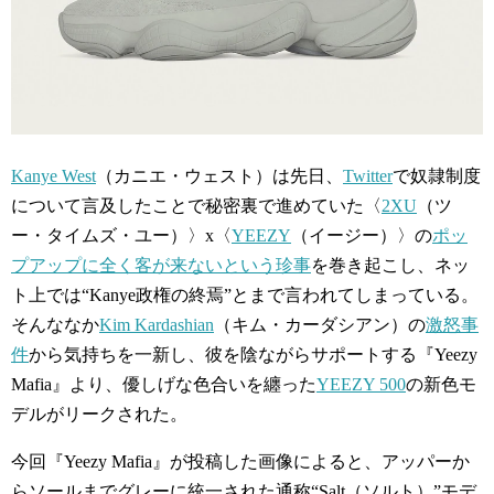
Kanye West
（カニエ・ウェスト）は先日、
Twitter
で奴隷制度
について言及したことで秘密裏で進めていた〈
2XU
（ツ
ー・タイムズ・ユー）〉x〈
YEEZY
（イージー）〉の
ポッ
プアップに全く客が来ないという珍事
を巻き起こし、ネッ
ト上では“Kanye政権の終焉”とまで言われてしまっている。
そんななか
Kim Kardashian
（キム・カーダシアン）の
激怒事
件
から気持ちを一新し、彼を陰ながらサポートする『Yeezy
Mafia』より、優しげな色合いを纏った
YEEZY 500
の新色モ
デルがリークされた。
今回『Yeezy Mafia』が投稿した画像によると、アッパーか
らソールまでグレーに統一された通称“Salt（ソルト）”モデ