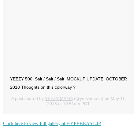
‪YEEZY 500 ‬ ‪Salt / Salt / Salt ‬ ‪MOCKUP UPDATE ‬ ‪OCTOBER
2018‬ Thoughts on this colorway ?
A post shared by
YEEZY MAFIA
(@yeezymafia) on
May 11,
2018 at 10:51am PDT
Click here to view full gallery at HYPEBEAST.JP