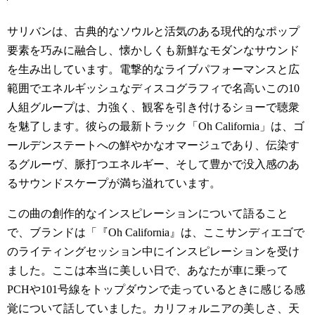
サリバンは、古典的なソウルと活気のある現代的なポップ
要素を巧みに融合し、懐かしくも新鮮なモダンなサウンド
を生み出しています。電撃的なライブパフォーマンスと広
範囲でエネルギッシュなディスコグラフィで名高いこの10
人組グループは、力強く、観客を引き付けるショーで聴衆
を魅了します。彼らの最新トラック「Oh California」は、ゴ
ールデンステートへの鮮やかなオマージュであり、伝染す
るグルーヴ、脈打つエネルギー、そして豊かで没入感のあ
るサウンドスケープが満ち溢れています。
この曲の創作的なインスピレーションについて語ること
で、ブランドは「『Oh California』は、ここサンディエゴで
のライティングセッション中にインスピレーションを受け
ました。ここは本当に美しい日で、あなたが車に乗って
PCHや101号線をトップダウンで走っているときに感じる感
覚について話していました。カリフォルニアの美しさ、天