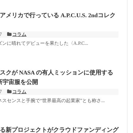
リカで行っている A.P.C.U.S. 2ndコレク
7
コラム
ズンに晴れてデビューを果たした〈A.P.C...
スクが NASA の有人ミッションに使用する
の最新宇宙服を公開
7
コラム
スセンスと手腕で“世界最高の起業家”とも称さ...
る新プロジェクトがクラウドファンディング