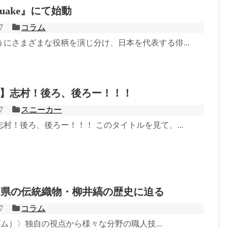
uake』にて始動
7
コラム
にさまざまな役柄を演じ分け、日本を代表する俳...
】志村！後ろ、後ろー！！！
7
スニーカー
村！後ろ、後ろー！！！ このタイトルを見て、...
が山口県の伝統織物・柳井縞の歴史に迫る
7
コラム
ズビム）〉独自の視点から様々な分野の職人技...