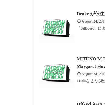
Drake 
August 24, 201
「Billboard」による“
MIZUNO 
Margaret 
August 24, 201
110年を超える
Off-Whi