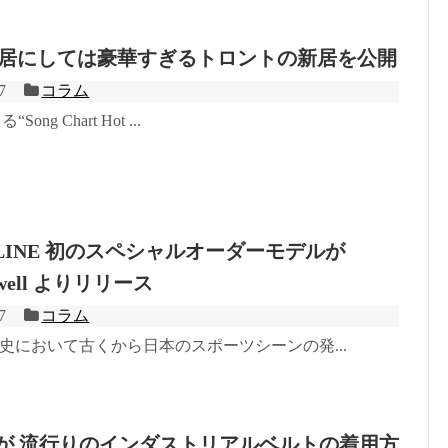
が仮住居にしては豪華すぎるトロントの新居を公開
7
コラム
Song Chart Hot ...
M LINE 初のスペシャルオーダーモデルが
Howell よりリリース
7
コラム
歴史において古くから日本のスポーツシーンの発...
te™ が 流行りのインダストリアルベルトの着用方