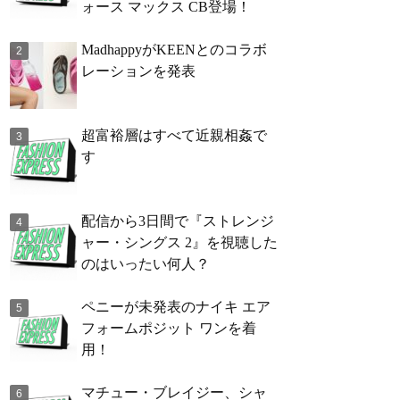
ォース マックス CB登場！
MadhappyがKEENとのコラボ
レーションを発表
超富裕層はすべて近親相姦で
す
配信から3日間で『ストレンジ
ャー・シングス 2』を視聴した
のはいったい何人？
ペニーが未発表のナイキ エア
フォームポジット ワンを着
用！
マチュー・ブレイジー、シャ