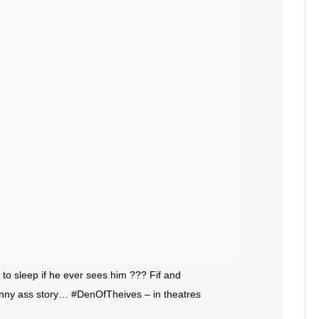
to sleep if he ever sees him ??? Fif and
unny ass story… #DenOfTheives – in theatres