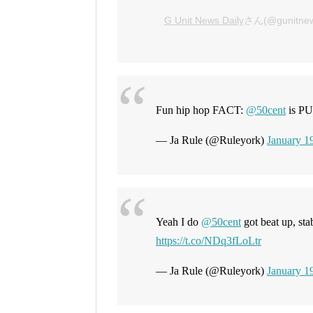
G Unit News Daily
さん(@gunitn
Fun hip hop FACT:
@50cent
is P
— Ja Rule (@Ruleyork)
January 1
Yeah I do
@50cent
got beat up, st
https://t.co/NDq3fLoLtr
— Ja Rule (@Ruleyork)
January 1