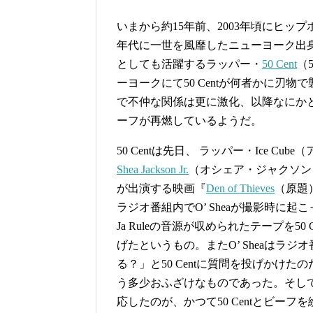
いまから約15年前、2003年頃にヒッ
年代に一世を風靡したニューヨーク出
としても活躍するラッパー・
50 Cent
（
ーヨークにて50 Centが何者かに刃物
で不仲な関係は更に激化、以降なにか
ーフが再燃しているようだ。
50 Centは先日、 ラッパー・Ice 
Shea Jackson Jr.
（オシェア・ジャクソン
が出演する映画『
Den of Thieves
（原題
ラジオ番組内でO’ Sheaが撮影時に
Ja Ruleの音源が収められたテープを
げたというもの。またO’ Sheaはラジ
る？」と50 Centに質問を投げかけた
う多少おふざけなものであった。そしてそ
応したのが、かつて50 Centとビーフを