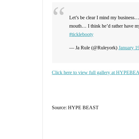
Let’s be clear I mind my business
mouth… I think he’d rather have 
#ticklebooty
— Ja Rule (@Ruleyork)
January 1
Click here to view full gallery at HYPEBE
Source: HYPE BEAST