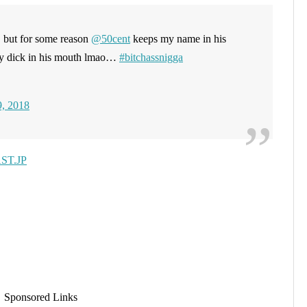
… but for some reason
@50cent
keeps my name in his
my dick in his mouth lmao…
#bitchassnigga
9, 2018
AST.JP
Sponsored Links