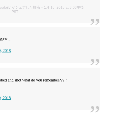
ewsdaily)がシェアした投稿 –
1月 18, 2018 at 3:03午後
PST
USSY…
9, 2018
abbed and shot what do you remember??? ?
9, 2018