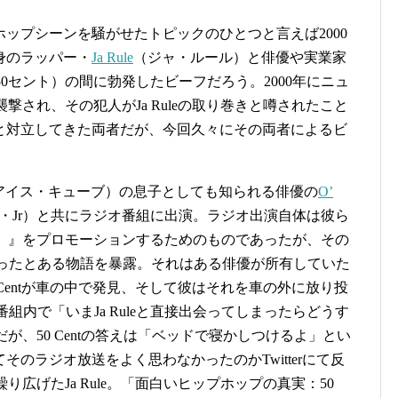
プホップシーンを騒がせたトピックのひとつと言えば2000
身のラッパー・
Ja Rule
（ジャ・ルール）と俳優や実業家
50セント）の間に勃発したビーフだろう。2000年にニュ
で襲撃され、その犯人がJa Ruleの取り巻きと噂されたこと
と対立してきた両者だが、今回久々にその両者によるビ
Cube（アイス・キューブ）の息子としても知られる俳優の
O’
・Jr）と共にラジオ番組に出演。ラジオ出演自体は彼ら
）』をプロモーションするためのものであったが、その
起こったとある物語を暴露。それはある俳優が所有していた
50 Centが車の中で発見、そして彼はそれを車の外に放り投
オ番組内で「いまJa Ruleと直接出会ってしまったらどうす
のだが、50 Centの答えは「ベッドで寝かしつけるよ」とい
のラジオ放送をよく思わなかったのかTwitterにて反
繰り広げたJa Rule。「面白いヒップホップの真実：50