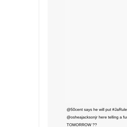
@50cent says he will put #JaRule 
@osheajacksonjr here telling a f
TOMORROW ??