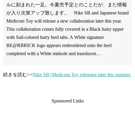
ルに刻まれた一足。今夏売予定とのことだが、また情報
が入り次第アップ致します。 Nike SB and Japanese brand
Medicom Toy will release a new collaboration later this year.
This collaboration comes fully covered in a Black hairy upper
with Sail-colored hairy heel tabs. A White signature
BE@RBRICK logo appears embroidered onto the heel
completed with a White midsole and translucen…
続きを読む>>
Nike SB×Medicom Toy releasing later this summer.
Sponsored Links