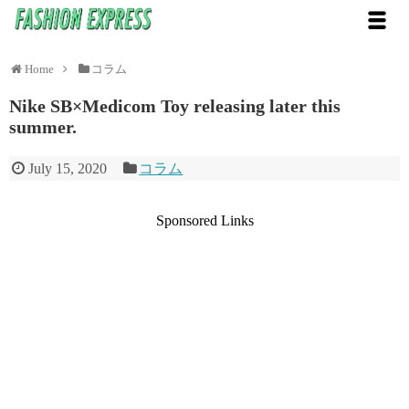
Home
コラム
Nike SB×Medicom Toy releasing later this
summer.
July 15, 2020
コラム
Sponsored Links