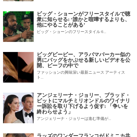
ビッグ・ショーンがフリースタイルで聴
衆に知らせる: ‘誰かと喧嘩するよりも、
他にやることがある’
ビッグ・ショーンのフリースタイル 6...
ビッグビービー、アラバマバーカー似の
男にバッグをかぶせる新しいビデオを公
開、ビーフの中で
ファッションの興味深い最新ニュース アーティス
ト...
アンジェリーナ・ジョリー、ブラッド・
ピットにマルチミリオンドルのワイナリ
ー訴訟を取り下げるよう促す: 「争いを
終わらせよう」
アンジェリーナ・ジョリーは進む準備が...
ラッズのワンダーフランコがドミニカ共