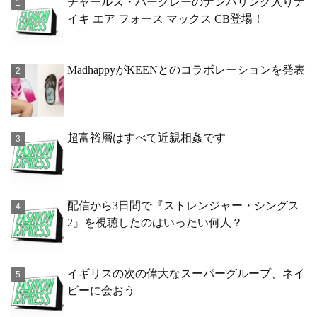
チャールズ・バークレーのナンバリング入りナ
イキ エア フォース マックス CB登場！
MadhappyがKEENとのコラボレーションを発表
超富裕層はすべて近親相姦です
配信から3日間で『ストレンジャー・シングス
2』を視聴したのはいったい何人？
イギリスの次の偉大なスーパーグループ、ネイ
ビーに会おう